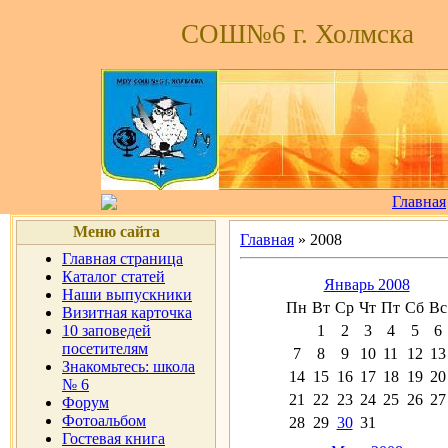
СОШ№6 г. Холмска
Главная
Меню сайта
Главная
»
2008
Главная страница
Каталог статей
Январь 2008
Наши выпускники
Пн
Вт
Ср
Чт
Пт
Сб
Вс
Визитная карточка
10 заповедей
1
2
3
4
5
6
посетителям
7
8
9
10
11
12
13
Знакомьтесь: школа
14
15
16
17
18
19
20
№ 6
21
22
23
24
25
26
27
Форум
Фотоальбом
28
29
30
31
Гостевая книга