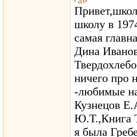
0
Привет,школ
школу в 197
самая главн
Дина Ивано
Твердохлебо
ничего про 
-любимые на
Кузнецов Е.
Ю.Т.,Книга 
я была Греб