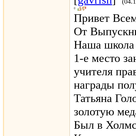
(04.
0
Привет Все
От Выпускни
Наша школа 
1-е место за
учителя пра
награды пол
Татьяна Гол
золотую меда
Был в Холмс