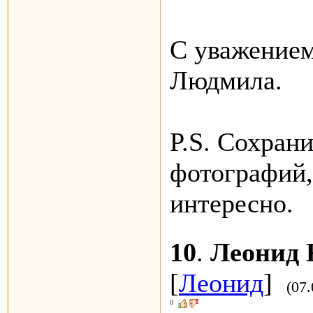
С уважение
Людмила.
P.S. Сохрани
фотографий,
интересно.
10
.
Леонид 
[
Леонид
]
(07.
0