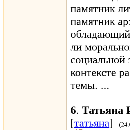
памятник ли
памятник арх
обладающий 
ли морально
социальной 
контексте р
темы. ...
6
.
Татьяна 
[
татьяна
]
(24.