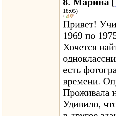
8
.
Марина
[
18:05)
0
Привет! Учи
1969 по 1975
Хочется най
одноклассни
есть фотогр
времени. Оп
Проживала н
Удивило, чт
в другое зда