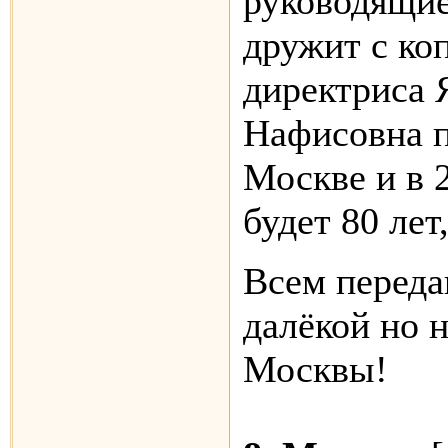
руководящие
дружит с ко
директриса 
Нафисовна п
Москве и в 2
будет 80 лет
Всем переда
далёкой но 
Москвы!