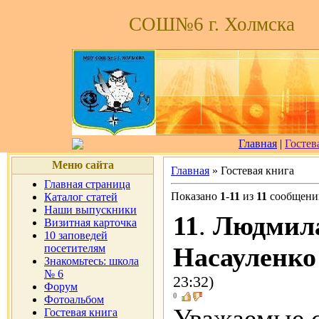
СОШ№6 г. Холмска
Главная
|
Гостев
Меню сайта
Главная
» Гостевая книга
Главная страница
Показано
1
-
11
из
11
сообщени
Каталог статей
Наши выпускники
11
.
Людмила
Визитная карточка
10 заповедей
посетителям
Насауленко
Знакомьтесь: школа
№ 6
23:32)
Форум
0
Фотоальбом
Уважаемые 
Гостевая книга