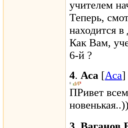
учителем нач
Теперь, смо
находится в 
Как Вам, уч
6-й ?
4
.
Аса
[
Аса
]
0
ПРивет всем.
новенькая..)
3
.
Ваганов 