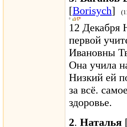
[
Borisych
]
(1
0
12 Декабря 
первой учит
Ивановны Тв
Она учила на
Низкий ей п
за всё. само
здоровье.
2
.
Наталья