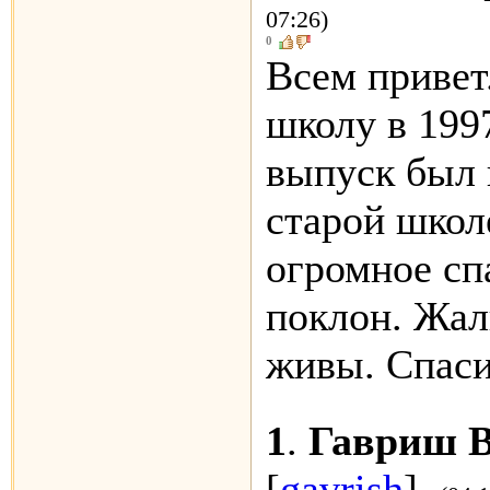
07:26)
0
Всем привет
школу в 199
выпуск был 
старой школ
огромное сп
поклон. Жал
живы. Спаси
1
.
Гавриш 
[
gavrish
]